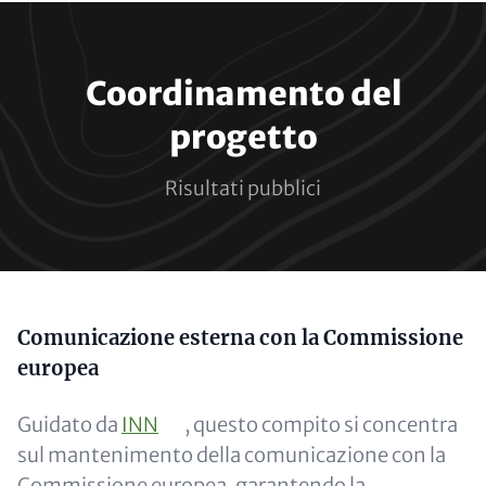
Paragraphs
Coordinamento del
progetto
Risultati pubblici
Content
Comunicazione esterna con la Commissione
europea
Guidato da
INN
, questo compito si concentra
sul mantenimento della comunicazione con la
Commissione europea, garantendo la