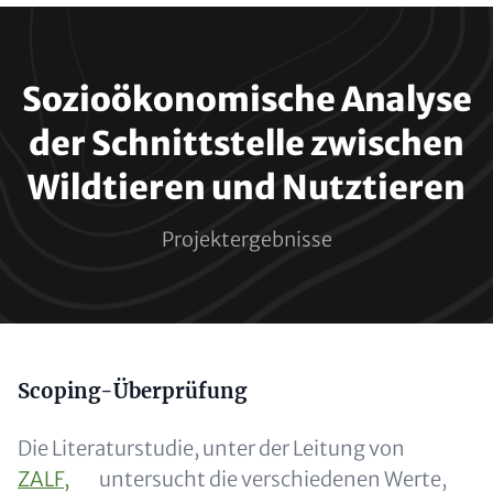
Paragraphs
Sozioökonomische Analyse
der Schnittstelle zwischen
Wildtieren und Nutztieren
Projektergebnisse
Content
Scoping-Überprüfung
Die Literaturstudie, unter der Leitung von
ZALF,
untersucht die verschiedenen Werte,